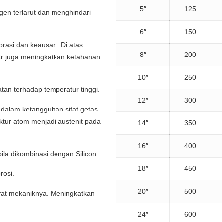
5″
125
gen terlarut dan menghindari
6″
150
rasi dan keausan. Di atas
8″
200
Cr juga meningkatkan ketahanan
10″
250
atan terhadap temperatur tinggi.
12″
300
 dalam ketangguhan sifat getas
ktur atom menjadi austenit pada
14″
350
16″
400
ila dikombinasi dengan Silicon.
18″
450
rosi.
20″
500
ifat mekaniknya. Meningkatkan
24″
600