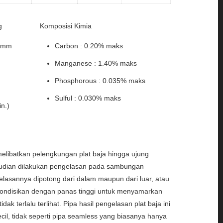
g
Komposisi Kimia
0 mm
Carbon : 0.20% maks
Manganese : 1.40% maks
Phosphorous : 0.035% maks
Sulful : 0.030% maks
in.)
melibatkan pelengkungan plat baja hingga ujung
mudian dilakukan pengelasan pada sambungan
gelasannya dipotong dari dalam maupun dari luar, atau
kondisikan dengan panas tinggi untuk menyamarkan
k terlalu terlihat. Pipa hasil pengelasan plat baja ini
cil, tidak seperti pipa seamless yang biasanya hanya