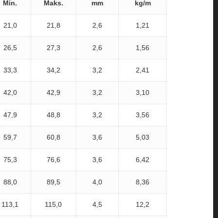
Min.
Maks.
mm
kg/m
21,0
21,8
2,6
1,21
26,5
27,3
2,6
1,56
33,3
34,2
3,2
2,41
42,0
42,9
3,2
3,10
47,9
48,8
3,2
3,56
59,7
60,8
3,6
5,03
75,3
76,6
3,6
6,42
88,0
89,5
4,0
8,36
113,1
115,0
4,5
12,2