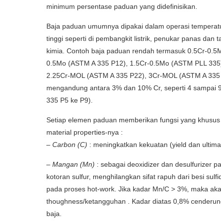
minimum persentase paduan yang didefinisikan.
Baja paduan umumnya dipakai dalam operasi temperatu
tinggi seperti di pembangkit listrik, penukar panas dan 
kimia. Contoh baja paduan rendah termasuk 0.5Cr-0.5
0.5Mo (ASTM A 335 P12), 1.5Cr-0.5Mo (ASTM PLL 335
2.25Cr-MOL (ASTM A 335 P22), 3Cr-MOL (ASTM A 335
mengandung antara 3% dan 10% Cr, seperti 4 sampai 
335 P5 ke P9).
Setiap elemen paduan memberikan fungsi yang khusus 
material properties-nya :
–
Carbon (C)
: meningkatkan kekuatan (yield dan ultim
–
Mangan (Mn)
: sebagai deoxidizer dan desulfurizer
kotoran sulfur, menghilangkan sifat rapuh dari besi sul
pada proses hot-work. Jika kadar Mn/C > 3%, maka aka
thoughness/ketangguhan . Kadar diatas 0,8% cenderun
baja.