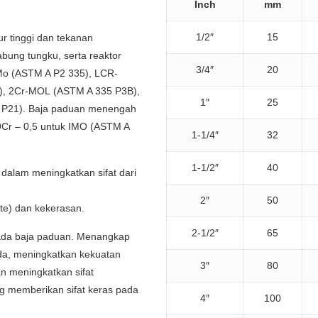
Inch
mm
1/2″
15
r tinggi dan tekanan
tabung tungku, serta reaktor
3/4″
20
Mo (ASTM A P2 335), LCR-
), 2Cr-MOL (ASTM A 335 P3B),
1″
25
 P21). Baja paduan menengah
9Cr – 0,5 untuk IMO (ASTM A
1-1/4″
32
1-1/2″
40
dalam meningkatkan sifat dari
2″
50
ate) dan kekerasan.
2-1/2″
65
 pada baja paduan. Menangkap
fida, meningkatkan kekuatan
3″
80
n meningkatkan sifat
g memberikan sifat keras pada
4″
100