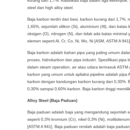
kurang dari 1,7%. Klasifikasi baja dalam tiga kelompok, y
steel dan high alloy steel.
Baja karbon terdiri dari besi, karbon kurang dari 1,7%,
1,65%, sejumlah silikon (Si), aluminium (Al), dan batas
oksigen (O), nitrogen (N), dan tidak ada batas minimal 
elemen seperti Al, Cr, Co, Ni, Mo, Ni [ASM, ASTM A 941]
Baja karbon adalah bahan pipa yang paling umum dalam 
proses, hidrokarbon dan pipa industri. Spesifikasi pip
dalam steam operation, air atau udara termasuk ASTM
karbon yang umum untuk apliaksi pipeline adalah pipa A
karbon dengan kandungan karbon kurang dari 0,30%. 
0,30% sampai 0,60% karbon. Baja karbon tinggi memilik
Alloy Steel (Baja Paduan)
Baja paduan adalah baja yang mengandung sejumlah 
seperti 0,3% kromium (Cr), nikel 0,3% (Ni), molibdenum
[ASTM A 941]. Baja paduan rendah adalah baja padua