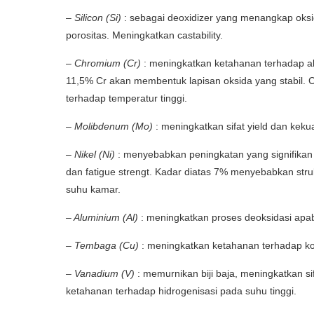
–
Silicon (Si)
: sebagai deoxidizer yang menangkap oksi
porositas. Meningkatkan castability.
–
Chromium (Cr)
: meningkatkan ketahanan terhadap ab
11,5% Cr akan membentuk lapisan oksida yang stabil. 
terhadap temperatur tinggi.
–
Molibdenum (Mo)
: meningkatkan sifat yield dan keku
– Nikel (Ni)
: menyebabkan peningkatan yang signifikan
dan fatigue strengt. Kadar diatas 7% menyebabkan stru
suhu kamar.
– Aluminium (Al)
: meningkatkan proses deoksidasi apab
– Tembaga (Cu)
: meningkatkan ketahanan terhadap ko
– Vanadium (V)
: memurnikan biji baja, meningkatkan s
ketahanan terhadap hidrogenisasi pada suhu tinggi.