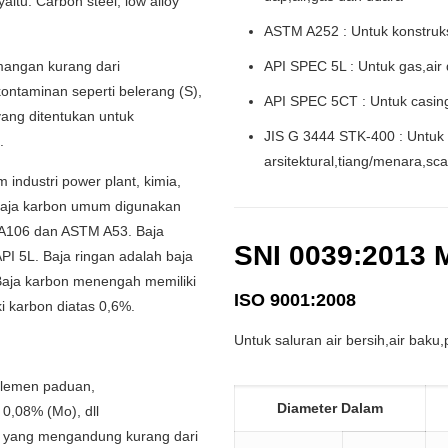
aitu: Carbon steel, low alloy
ASTM A252 : Untuk konstruk
 mangan kurang dari
API SPEC 5L : Untuk gas,air
 kontaminan seperti belerang (S),
API SPEC 5CT : Untuk casing
yang ditentukan untuk
JIS G 3444 STK-400 : Untuk 
.
arsitektural,tiang/menara,sc
industri power plant, kimia,
a baja karbon umum digunakan
 A106 dan ASTM A53. Baja
SNI 0039:2013
PI 5L. Baja ringan adalah baja
Baja karbon menengah memiliki
ISO 9001:2008
i karbon diatas 0,6%.
Untuk saluran air bersih,air baku
elemen paduan,
Diameter Dalam
 0,08% (Mo), dll
n yang mengandung kurang dari