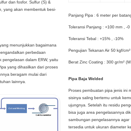
ur dan fosfor. Sulfur (S) &
n, yang akan membentuk besi-
Panjang Pipa : 6 meter per batan
Toleransi Panjang : +100 mm , -
Toleransi Tebal : +15% , -10%
d yang menunjukkan bagaimana
Pengujian Tekanan Air 50 kgf/cm²
g mengandalkan perbedaan
k pengelasan dalam ERW, yaitu
Berat Zinc Coating : 300 gr/m² (M
pa yang dihasilkan dari proses
annya beragam mulai dari
Pipa Baja Welded
tuhan lainnya.
Proses pembuatan pipa jenis ini 
sisinya saling bertemu untuk ke
ujungnya. Setelah itu residu pen
bisa juga area pengelasannya di
sambungan pengelasannya agar tida
tersedia untuk ukuran diameter ke