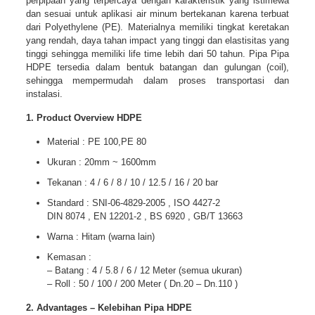
perpipaan yang terpercaya dengan karakteristik yang istimewa
dan sesuai untuk aplikasi air minum bertekanan karena terbuat
dari Polyethylene (PE). Materialnya memiliki tingkat keretakan
yang rendah, daya tahan impact yang tinggi dan elastisitas yang
tinggi sehingga memiliki life time lebih dari 50 tahun. Pipa Pipa
HDPE tersedia dalam bentuk batangan dan gulungan (coil),
sehingga mempermudah dalam proses transportasi dan
instalasi.
1. Product Overview HDPE
Material : PE 100,PE 80
Ukuran : 20mm ~ 1600mm
Tekanan : 4 / 6 / 8 / 10 / 12.5 / 16 / 20 bar
Standard : SNI-06-4829-2005 , ISO 4427-2
DIN 8074 , EN 12201-2 , BS 6920 , GB/T 13663
Warna : Hitam (warna lain)
Kemasan :
– Batang : 4 / 5.8 / 6 / 12 Meter (semua ukuran)
– Roll : 50 / 100 / 200 Meter ( Dn.20 – Dn.110 )
2. Advantages – Kelebihan Pipa HDPE