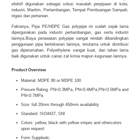
efektif digunakan sebagai solusi masalah perpipaan di kota,
industri, Maritim, Pertambangan, Tempat Pembuangan Sampah,
irigasi dan pertanian.
Faktanya, Pipa PE/HDPE Gas polypipe ini sudah sejak lama
dipergunakan pada industri pertambangan, gas serta industri
lainnya.Biaya perawatan polypipe sangat rendah dibandingkan
penggunaan pipa bertekanan lainnya, terutama untuk distribusi
gas diperumahan. Polyethylene sangat kuat, dan tahan lama
baik digunakan untuk cairan zat kimia mapun kegunaan lainnya.
Product Overview
Material: MDPE 80 or MDPE 100
Presure Rating: PN<0.3MPa, PN<0.4MPa,PN<0.5MPa and
PN<0.7MPa
Size: full 20mm through 450mm availability
Standard: ISO4437, SNI
Colors: yellow, black with yellow stripes and othercolors
upon request
Form Suppliedc: