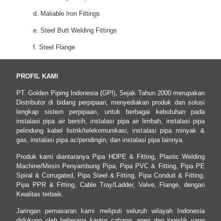
d. Maliable Iron Fittings
e. Steel Butt Welding Fittings
f. Steel Flange
PROFIL KAMI
PT. Golden Piping Indonesia (GPI), Sejak Tahun 2000 merupakan
Distributor di bidang perpipaan, menyediakan produk dan solusi
lengkap sistem perpipaan, untuk berbagai kebutuhan pada
instalasi pipa air bersih, instalasi pipa air limbah, instalasi pipa
pelindung kabel listrik/telekomunikasi, instalasi pipa minyak &
gas, instalasi pipa ac/pendingin, dan instalasi pipa lainnya.
Produk kami diantaranya Pipa HDPE & Fitting, Plastic Welding
Machine/Mesin Penyambung Pipa, Pipa PVC & Fitting, Pipa PE
Spiral & Corrugated, Pipa Steel & Fitting, Pipa Conduit & Fitting,
Pipa PPR & Fitting, Cable Tray/Ladder, Valve, Flange, dengan
Kwalitas terbaik.
Jaringan pemasaran kami meliputi seluruh wilayah Indonesia
didukung oleh beberapa kantor cabang, agen dan logistik yang