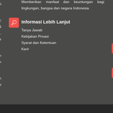
Memberikan manfaat dan keuntungan bagi
i
lingkungan, bangsa dan negara Indonesia.
c
Informasi Lebih Lanjut
&
Tanya Jawab
,
Kebijakan Privasi
e
Syarat dan Ketentuan
Karir
h
n
n
i