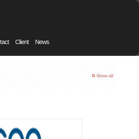
tact
Client
News
Show all