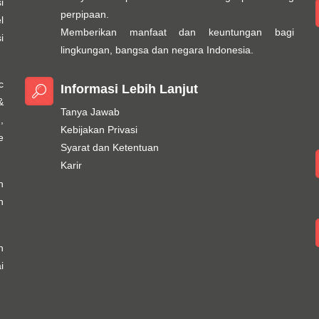
i
perpipaan.
l
Memberikan manfaat dan keuntungan bagi
i
lingkungan, bangsa dan negara Indonesia.
c
Informasi Lebih Lanjut
&
Tanya Jawab
,
Kebijakan Privasi
e
Syarat dan Ketentuan
Karir
h
n
n
i