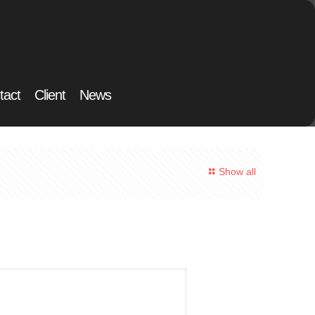
tact
Client
News
Show all