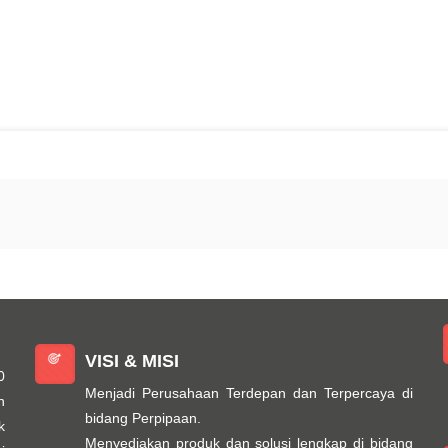
VISI & MISI
0
Menjadi Perusahaan Terdepan dan Terpercaya di
n
bidang Perpipaan.
k
Menyediakan produk dan solusi lengkap di bidang