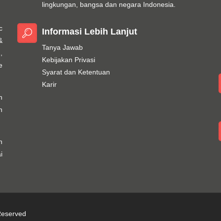
lingkungan, bangsa dan negara Indonesia.
c
Informasi Lebih Lanjut
&
Tanya Jawab
,
Kebijakan Privasi
e
Syarat dan Ketentuan
Karir
h
n
n
i
 Reserved