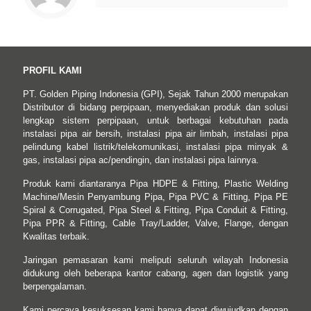
PROFIL KAMI
PT. Golden Piping Indonesia (GPI), Sejak Tahun 2000 merupakan
Distributor di bidang perpipaan, menyediakan produk dan solusi
lengkap sistem perpipaan, untuk berbagai kebutuhan pada
instalasi pipa air bersih, instalasi pipa air limbah, instalasi pipa
pelindung kabel listrik/telekomunikasi, instalasi pipa minyak &
gas, instalasi pipa ac/pendingin, dan instalasi pipa lainnya.
Produk kami diantaranya Pipa HDPE & Fitting, Plastic Welding
Machine/Mesin Penyambung Pipa, Pipa PVC & Fitting, Pipa PE
Spiral & Corrugated, Pipa Steel & Fitting, Pipa Conduit & Fitting,
Pipa PPR & Fitting, Cable Tray/Ladder, Valve, Flange, dengan
Kwalitas terbaik.
Jaringan pemasaran kami meliputi seluruh wilayah Indonesia
didukung oleh beberapa kantor cabang, agen dan logistik yang
berpengalaman.
Kami percaya kesuksesan kami hanya dapat diwujudkan dengan