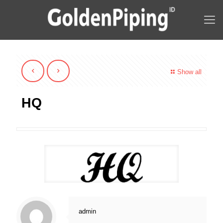
Show all
HQ
admin