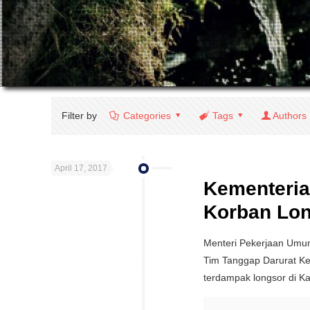
Filter by
Categories
Tags
Authors
April 17, 2017
Kementeria
Korban Lo
Menteri Pekerjaan Umu
Tim Tanggap Darurat Ke
terdampak longsor di K