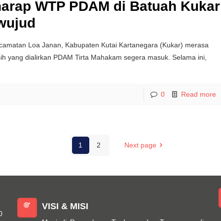
harap WTP PDAM di Batuah Kukar
wujud
camatan Loa Janan, Kabupaten Kutai Kartanegara (Kukar) merasa
rsih yang dialirkan PDAM Tirta Mahakam segera masuk. Selama ini,
0
Read more
1
2
Next page
VISI & MISI
0