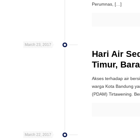
Perumnas,
[…]
March 23, 2017
Hari Air S
Timur, Bara
Akses terhadap air bers
warga Kota Bandung ya
(PDAM) Tirtawening. Be
March 22, 2017