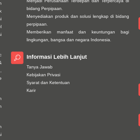
Menjadi Perusahaan Terdepan dan Terpercaya di
n
bidang Perpipaan.
k
Menyediakan produk dan solusi lengkap di bidang
i
perpipaan.
l
Memberikan manfaat dan keuntungan bagi
i
lingkungan, bangsa dan negara Indonesia.
c
Informasi Lebih Lanjut
&
Tanya Jawab
,
Kebijakan Privasi
e
Syarat dan Ketentuan
Karir
h
n
n
i