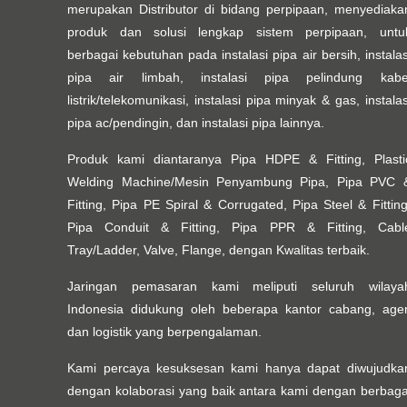
merupakan Distributor di bidang perpipaan, menyediaka
produk dan solusi lengkap sistem perpipaan, untu
berbagai kebutuhan pada instalasi pipa air bersih, instalas
pipa air limbah, instalasi pipa pelindung kabe
listrik/telekomunikasi, instalasi pipa minyak & gas, instalas
pipa ac/pendingin, dan instalasi pipa lainnya.
Produk kami diantaranya Pipa HDPE & Fitting, Plasti
Welding Machine/Mesin Penyambung Pipa, Pipa PVC 
Fitting, Pipa PE Spiral & Corrugated, Pipa Steel & Fitting
Pipa Conduit & Fitting, Pipa PPR & Fitting, Cabl
Tray/Ladder, Valve, Flange, dengan Kwalitas terbaik.
Jaringan pemasaran kami meliputi seluruh wilaya
Indonesia didukung oleh beberapa kantor cabang, age
dan logistik yang berpengalaman.
Kami percaya kesuksesan kami hanya dapat diwujudka
dengan kolaborasi yang baik antara kami dengan berbaga