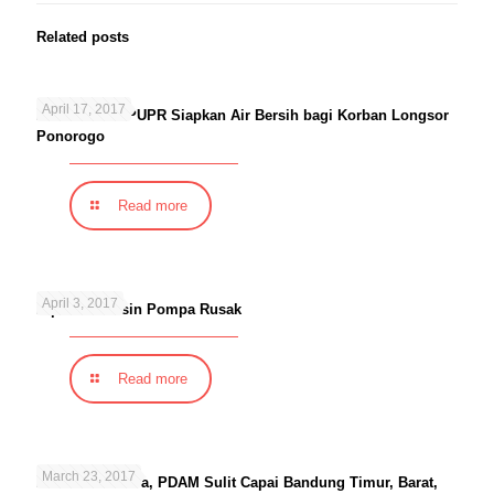
Related posts
April 17, 2017
Kementerian PUPR Siapkan Air Bersih bagi Korban Longsor
Ponorogo
Read more
April 3, 2017
Pipa dan Mesin Pompa Rusak
Read more
March 23, 2017
Hari Air Sedunia, PDAM Sulit Capai Bandung Timur, Barat,