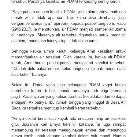
tersebut. Pasalnya kualitas air PDAM terkadang sering keruh.
“Saya paham dengan kondisi PDAM, jadi kalau tarifnya naik dan
masih wajar tidak apa-apa. Tapi kalau bisa diimbangi juga
dengan pelayanannya,” ujar Amri kepada posbelitung.com, Rabu
(29/3/2017). Ia menuturkan, air PDAM menjadi sumber air utama
di rumahnya. Biasanya air tersebut digunakan untuk mencuci
pakaian, mandi dan lainnya tapi tidak dikonsumsi.
Sehingga ketika airnya keruh, keluarga Amri kesulitan untuk
memanfaatkan air tersebut. Oleh karena itu, ketika air PDAM
keruh, Amri harus pandai-pandai menyiasati kondisi tersebut.
“Ditadah dulu pakai ember, kalau langsung ke bak mandi nanti
bisa kotor,” katanya.
Selain itu, Ratna yang juga pelanggan PDAM kaget ketika
membuka keran di bak mandi rumahnya tadi pagi (kemarin
pagi). Pasalnya air yang keluar tiba-tiba kecoklatan dan terdapat
endapan. Akibatnya, ibu rumah tangga yang tinggal di Desa Air
Saga itu terpaksa menutup kembali keran tersebut.
“Airnya coklat benar dan kayak ada endapan mirip ampas kopi
gitu. Biasanya kan airnya bersih,” katanya. Ia juga sempat
menampung air tersebut menggunakan ember dan menunggu
airnya jernih untuk dituang kembali dalam bak mandi. Namun