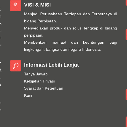
VISI & MISI
0
Menjadi Perusahaan Terdepan dan Terpercaya di
n
bidang Perpipaan.
k
Menyediakan produk dan solusi lengkap di bidang
i
perpipaan.
l
Memberikan manfaat dan keuntungan bagi
i
lingkungan, bangsa dan negara Indonesia.
c
Informasi Lebih Lanjut
&
Tanya Jawab
,
Kebijakan Privasi
e
Syarat dan Ketentuan
Karir
h
n