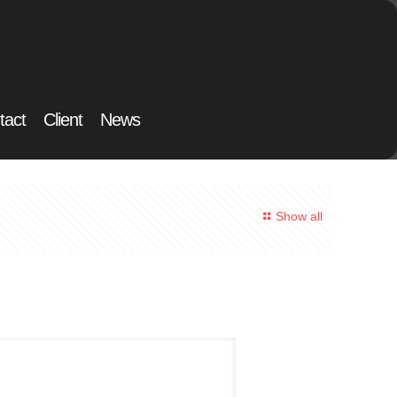
tact
Client
News
Show all