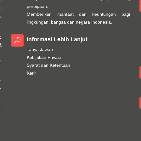
i
perpipaan.
l
Memberikan manfaat dan keuntungan bagi
i
lingkungan, bangsa dan negara Indonesia.
c
Informasi Lebih Lanjut
&
Tanya Jawab
,
Kebijakan Privasi
e
Syarat dan Ketentuan
Karir
h
n
n
i