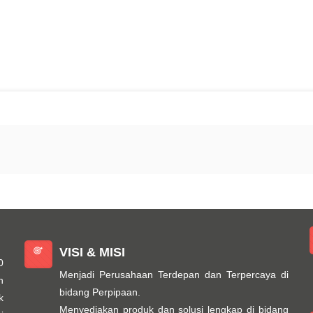
VISI & MISI
0
Menjadi Perusahaan Terdepan dan Terpercaya di
n
bidang Perpipaan.
k
Menyediakan produk dan solusi lengkap di bidang