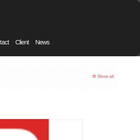
tact
Client
News
Show all