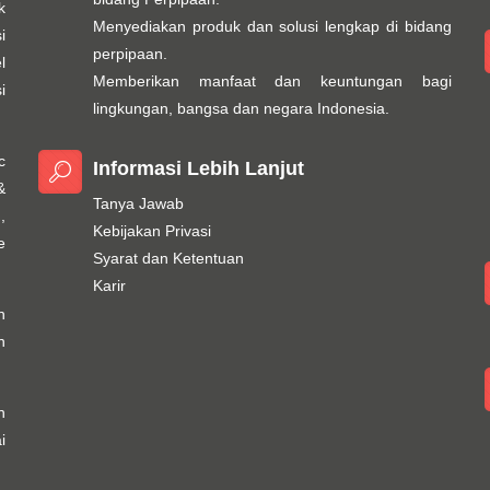
k
Menyediakan produk dan solusi lengkap di bidang
i
perpipaan.
l
Memberikan manfaat dan keuntungan bagi
i
lingkungan, bangsa dan negara Indonesia.
c
Informasi Lebih Lanjut
&
Tanya Jawab
,
Kebijakan Privasi
e
Syarat dan Ketentuan
Karir
h
n
n
i