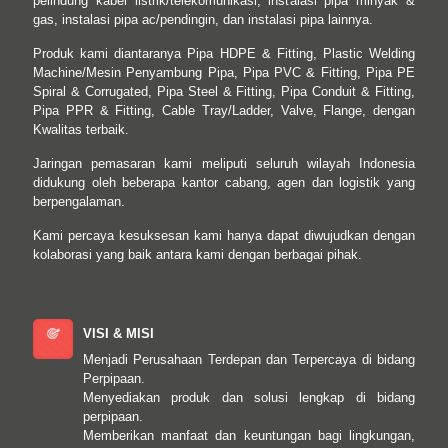
pelindung kabel listrik/telekomunikasi, instalasi pipa minyak &
gas, instalasi pipa ac/pendingin, dan instalasi pipa lainnya.
Produk kami diantaranya Pipa HDPE & Fitting, Plastic Welding
Machine/Mesin Penyambung Pipa, Pipa PVC & Fitting, Pipa PE
Spiral & Corrugated, Pipa Steel & Fitting, Pipa Conduit & Fitting,
Pipa PPR & Fitting, Cable Tray/Ladder, Valve, Flange, dengan
Kwalitas terbaik.
Jaringan pemasaran kami meliputi seluruh wilayah Indonesia
didukung oleh beberapa kantor cabang, agen dan logistik yang
berpengalaman.
Kami percaya kesuksesan kami hanya dapat diwujudkan dengan
kolaborasi yang baik antara kami dengan berbagai pihak.
VISI & MISI
Menjadi Perusahaan Terdepan dan Terpercaya di bidang
Perpipaan.
Menyediakan produk dan solusi lengkap di bidang
perpipaan.
Memberikan manfaat dan keuntungan bagi lingkungan,