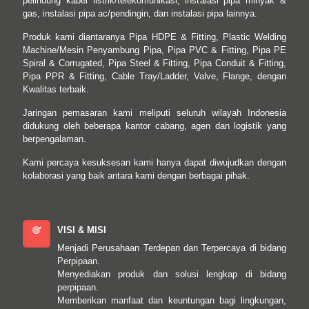
pelindung kabel listrik/telekomunikasi, instalasi pipa minyak &
gas, instalasi pipa ac/pendingin, dan instalasi pipa lainnya.
Produk kami diantaranya Pipa HDPE & Fitting, Plastic Welding
Machine/Mesin Penyambung Pipa, Pipa PVC & Fitting, Pipa PE
Spiral & Corrugated, Pipa Steel & Fitting, Pipa Conduit & Fitting,
Pipa PPR & Fitting, Cable Tray/Ladder, Valve, Flange, dengan
Kwalitas terbaik.
Jaringan pemasaran kami meliputi seluruh wilayah Indonesia
didukung oleh beberapa kantor cabang, agen dan logistik yang
berpengalaman.
Kami percaya kesuksesan kami hanya dapat diwujudkan dengan
kolaborasi yang baik antara kami dengan berbagai pihak.
VISI & MISI
Menjadi Perusahaan Terdepan dan Terpercaya di bidang
Perpipaan.
Menyediakan produk dan solusi lengkap di bidang
perpipaan.
Memberikan manfaat dan keuntungan bagi lingkungan,