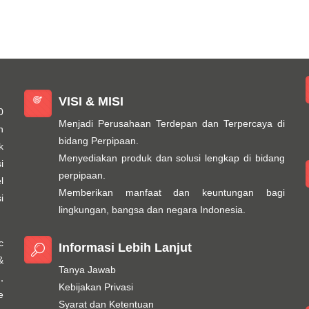
VISI & MISI
0
Menjadi Perusahaan Terdepan dan Terpercaya di
n
bidang Perpipaan.
k
Menyediakan produk dan solusi lengkap di bidang
i
perpipaan.
l
Memberikan manfaat dan keuntungan bagi
i
lingkungan, bangsa dan negara Indonesia.
c
Informasi Lebih Lanjut
&
Tanya Jawab
,
Kebijakan Privasi
e
Syarat dan Ketentuan