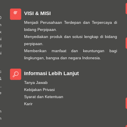
VISI & MISI
0
Menjadi Perusahaan Terdepan dan Terpercaya di
n
bidang Perpipaan.
k
Menyediakan produk dan solusi lengkap di bidang
i
perpipaan.
l
Memberikan manfaat dan keuntungan bagi
i
lingkungan, bangsa dan negara Indonesia.
c
Informasi Lebih Lanjut
&
Tanya Jawab
,
Kebijakan Privasi
e
Syarat dan Ketentuan
Karir
h
n