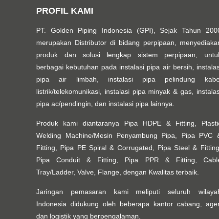
PROFIL KAMI
PT. Golden Piping Indonesia (GPI), Sejak Tahun 200
merupakan Distributor di bidang perpipaan, menyediaka
produk dan solusi lengkap sistem perpipaan, untu
berbagai kebutuhan pada instalasi pipa air bersih, instalas
pipa air limbah, instalasi pipa pelindung kabe
listrik/telekomunikasi, instalasi pipa minyak & gas, instalas
pipa ac/pendingin, dan instalasi pipa lainnya.
Produk kami diantaranya Pipa HDPE & Fitting, Plasti
Welding Machine/Mesin Penyambung Pipa, Pipa PVC 
Fitting, Pipa PE Spiral & Corrugated, Pipa Steel & Fitting
Pipa Conduit & Fitting, Pipa PPR & Fitting, Cabl
Tray/Ladder, Valve, Flange, dengan Kwalitas terbaik.
Jaringan pemasaran kami meliputi seluruh wilaya
Indonesia didukung oleh beberapa kantor cabang, age
dan logistik yang berpengalaman.