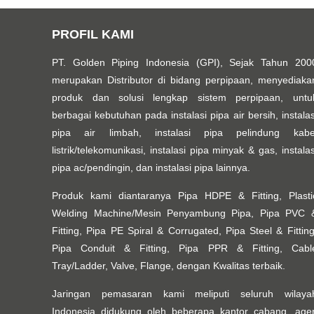
PROFIL KAMI
PT. Golden Piping Indonesia (GPI), Sejak Tahun 200
merupakan Distributor di bidang perpipaan, menyediaka
produk dan solusi lengkap sistem perpipaan, untu
berbagai kebutuhan pada instalasi pipa air bersih, instalas
pipa air limbah, instalasi pipa pelindung kabe
listrik/telekomunikasi, instalasi pipa minyak & gas, instalas
pipa ac/pendingin, dan instalasi pipa lainnya.
Produk kami diantaranya Pipa HDPE & Fitting, Plasti
Welding Machine/Mesin Penyambung Pipa, Pipa PVC 
Fitting, Pipa PE Spiral & Corrugated, Pipa Steel & Fitting
Pipa Conduit & Fitting, Pipa PPR & Fitting, Cabl
Tray/Ladder, Valve, Flange, dengan Kwalitas terbaik.
Jaringan pemasaran kami meliputi seluruh wilaya
Indonesia didukung oleh beberapa kantor cabang, age