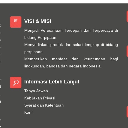
VISI & MISI
0
Menjadi Perusahaan Terdepan dan Terpercaya di
n
bidang Perpipaan.
k
Menyediakan produk dan solusi lengkap di bidang
i
perpipaan.
l
Memberikan manfaat dan keuntungan bagi
i
lingkungan, bangsa dan negara Indonesia.
c
Informasi Lebih Lanjut
&
Tanya Jawab
,
Kebijakan Privasi
e
Syarat dan Ketentuan
Karir
h
n