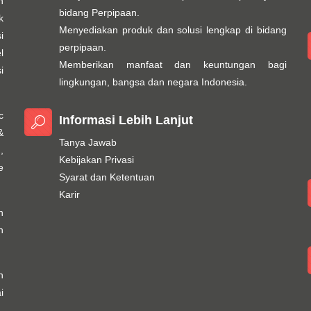
n
bidang Perpipaan.
k
Menyediakan produk dan solusi lengkap di bidang
i
perpipaan.
l
Memberikan manfaat dan keuntungan bagi
i
lingkungan, bangsa dan negara Indonesia.
c
Informasi Lebih Lanjut
&
Tanya Jawab
,
Kebijakan Privasi
e
Syarat dan Ketentuan
Karir
h
n
n
i