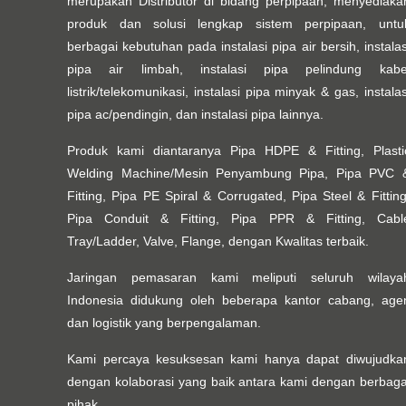
merupakan Distributor di bidang perpipaan, menyediaka
produk dan solusi lengkap sistem perpipaan, untu
berbagai kebutuhan pada instalasi pipa air bersih, instalas
pipa air limbah, instalasi pipa pelindung kabe
listrik/telekomunikasi, instalasi pipa minyak & gas, instalas
pipa ac/pendingin, dan instalasi pipa lainnya.
Produk kami diantaranya Pipa HDPE & Fitting, Plasti
Welding Machine/Mesin Penyambung Pipa, Pipa PVC 
Fitting, Pipa PE Spiral & Corrugated, Pipa Steel & Fitting
Pipa Conduit & Fitting, Pipa PPR & Fitting, Cabl
Tray/Ladder, Valve, Flange, dengan Kwalitas terbaik.
Jaringan pemasaran kami meliputi seluruh wilaya
Indonesia didukung oleh beberapa kantor cabang, age
dan logistik yang berpengalaman.
Kami percaya kesuksesan kami hanya dapat diwujudka
dengan kolaborasi yang baik antara kami dengan berbaga
pihak.