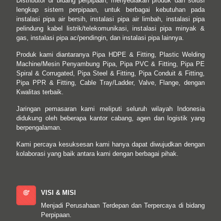
Distributor di bidang perpipaan, menyediakan produk dan solusi
lengkap sistem perpipaan, untuk berbagai kebutuhan pada
instalasi pipa air bersih, instalasi pipa air limbah, instalasi pipa
pelindung kabel listrik/telekomunikasi, instalasi pipa minyak &
gas, instalasi pipa ac/pendingin, dan instalasi pipa lainnya.
Produk kami diantaranya Pipa HDPE & Fitting, Plastic Welding
Machine/Mesin Penyambung Pipa, Pipa PVC & Fitting, Pipa PE
Spiral & Corrugated, Pipa Steel & Fitting, Pipa Conduit & Fitting,
Pipa PPR & Fitting, Cable Tray/Ladder, Valve, Flange, dengan
Kwalitas terbaik.
Jaringan pemasaran kami meliputi seluruh wilayah Indonesia
didukung oleh beberapa kantor cabang, agen dan logistik yang
berpengalaman.
Kami percaya kesuksesan kami hanya dapat diwujudkan dengan
kolaborasi yang baik antara kami dengan berbagai pihak.
VISI & MISI
Menjadi Perusahaan Terdepan dan Terpercaya di bidang
Perpipaan.