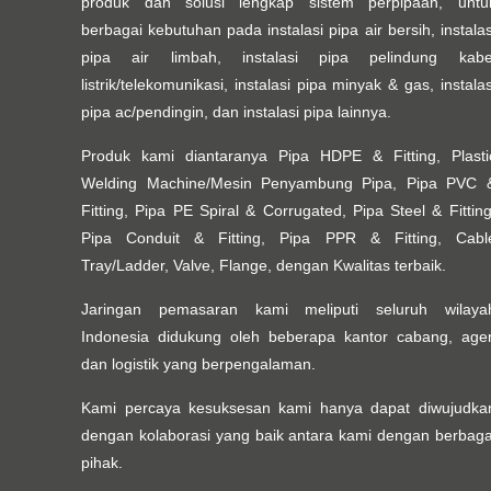
produk dan solusi lengkap sistem perpipaan, untu
berbagai kebutuhan pada instalasi pipa air bersih, instalas
pipa air limbah, instalasi pipa pelindung kabe
listrik/telekomunikasi, instalasi pipa minyak & gas, instalas
pipa ac/pendingin, dan instalasi pipa lainnya.
Produk kami diantaranya Pipa HDPE & Fitting, Plasti
Welding Machine/Mesin Penyambung Pipa, Pipa PVC 
Fitting, Pipa PE Spiral & Corrugated, Pipa Steel & Fitting
Pipa Conduit & Fitting, Pipa PPR & Fitting, Cabl
Tray/Ladder, Valve, Flange, dengan Kwalitas terbaik.
Jaringan pemasaran kami meliputi seluruh wilaya
Indonesia didukung oleh beberapa kantor cabang, age
dan logistik yang berpengalaman.
Kami percaya kesuksesan kami hanya dapat diwujudka
dengan kolaborasi yang baik antara kami dengan berbaga
pihak.