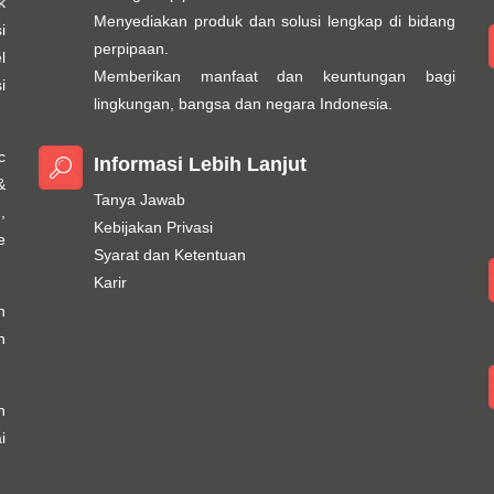
k
Menyediakan produk dan solusi lengkap di bidang
i
perpipaan.
l
Memberikan manfaat dan keuntungan bagi
i
lingkungan, bangsa dan negara Indonesia.
c
Informasi Lebih Lanjut
&
Tanya Jawab
,
Kebijakan Privasi
e
Syarat dan Ketentuan
Karir
h
n
n
i