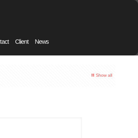
tact
Client
News
Show all