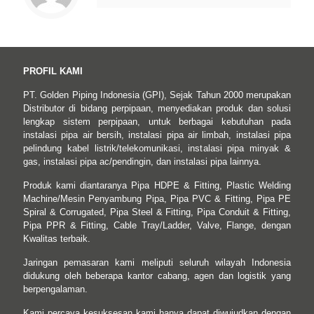
PROFIL KAMI
PT. Golden Piping Indonesia (GPI), Sejak Tahun 2000 merupakan
Distributor di bidang perpipaan, menyediakan produk dan solusi
lengkap sistem perpipaan, untuk berbagai kebutuhan pada
instalasi pipa air bersih, instalasi pipa air limbah, instalasi pipa
pelindung kabel listrik/telekomunikasi, instalasi pipa minyak &
gas, instalasi pipa ac/pendingin, dan instalasi pipa lainnya.
Produk kami diantaranya Pipa HDPE & Fitting, Plastic Welding
Machine/Mesin Penyambung Pipa, Pipa PVC & Fitting, Pipa PE
Spiral & Corrugated, Pipa Steel & Fitting, Pipa Conduit & Fitting,
Pipa PPR & Fitting, Cable Tray/Ladder, Valve, Flange, dengan
Kwalitas terbaik.
Jaringan pemasaran kami meliputi seluruh wilayah Indonesia
didukung oleh beberapa kantor cabang, agen dan logistik yang
berpengalaman.
Kami percaya kesuksesan kami hanya dapat diwujudkan dengan