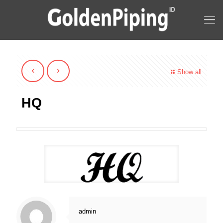
Show all
HQ
admin