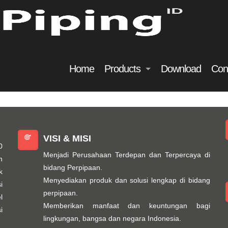
Home
Products
Download
Con
VISI & MISI
0
Menjadi Perusahaan Terdepan dan Terpercaya di
n
bidang Perpipaan.
k
Menyediakan produk dan solusi lengkap di bidang
i
perpipaan.
l
Memberikan manfaat dan keuntungan bagi
i
lingkungan, bangsa dan negara Indonesia.