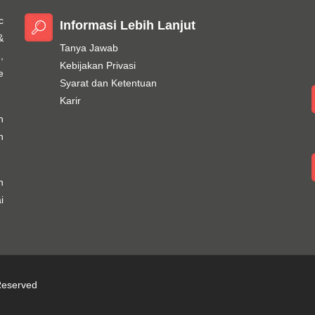
c
Informasi Lebih Lanjut
&
Tanya Jawab
,
Kebijakan Privasi
e
Syarat dan Ketentuan
Karir
h
n
n
i
 Reserved